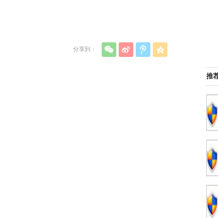
分享到：
推