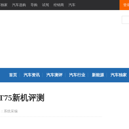
车独家
汽车选购
导购
试驾
经销商
汽车
登
首页
汽车资讯
汽车测评
汽车行业
新能源
汽车独家
T75新机评测
辑：系统采编