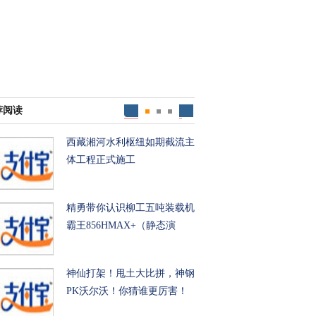
荐阅读
西藏湘河水利枢纽如期截流主
体工程正式施工
精勇带你认识柳工五吨装载机
霸王856HMAX+（静态演
示）
神仙打架！甩土大比拼，神钢
PK沃尔沃！你猜谁更厉害！