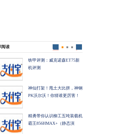
荐阅读
铁甲评测：威克诺森ET75新
机评测
神仙打架！甩土大比拼，神钢
PK沃尔沃！你猜谁更厉害！
精勇带你认识柳工五吨装载机
霸王856HMAX+（静态演
示）