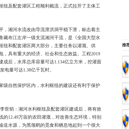
利枢纽及配套灌区工程顺利截流，正式拉开了主体工
填平，湘河水流改由导流泄洪洞平稳下泄，标志着主
鲁藏布江左岸一级支流湘河干流，是《全国大型水
推
枢纽和配套灌区两大部分，主要任务以灌溉、供
，具有重大的经济、社会和生态效益。工程2019
。建成后，水库总库容量可达1.134亿立方米，控灌面
年发电量可达1.38亿千瓦时。
家级自然保护区内，水利枢纽的建设还有利于保护
 李世韬：湘河水利枢纽及配套灌区建成后，将有效
的12.49万亩的农田灌溉，对改善生态环境，特别
输送水源，为黑颈鹤的觅食和栖息地起到一个很大