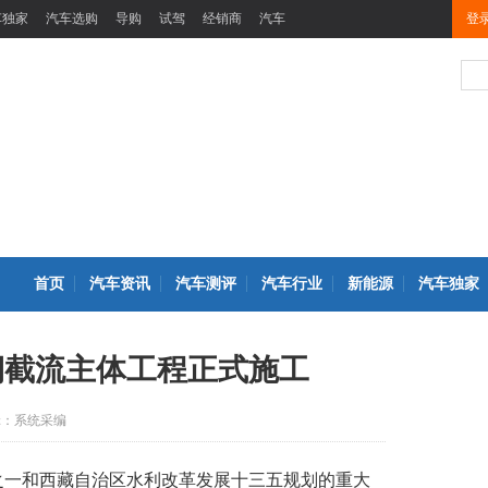
车独家
汽车选购
导购
试驾
经销商
汽车
登
首页
汽车资讯
汽车测评
汽车行业
新能源
汽车独家
期截流主体工程正式施工
辑：系统采编
程之一和西藏自治区水利改革发展十三五规划的重大