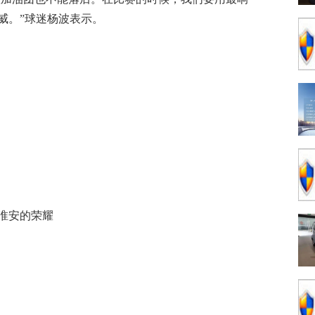
威。”球迷杨波表示。
淮安的荣耀