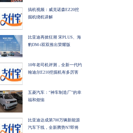
搞机视频：威克诺森EZ20挖
掘机绕机讲解
比亚迪再掀狂潮 宋PLUS、海
豹DM-i双双推出荣耀版
10年老司机评测，全新一代约
翰迪尔E210挖掘机有多厉害
五菱汽车：“神车制造厂”的幸
福和烦恼
比亚迪达成第700万辆新能源
汽车下线，全新腾势N7即将