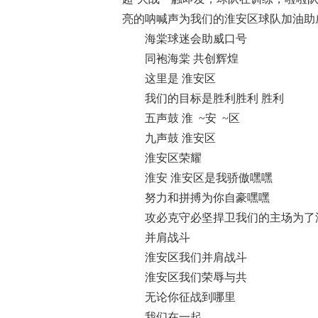
亮的呐喊声为我们的淮安区球队加油助
海棠球迷会助威口号
同袍海棠 共创辉煌
这里是 淮安区
我们的目标是胜利胜利 胜利
五声鼓 淮 ~安 ~区
九声鼓 淮安区
淮安区荣耀
淮安 淮安区是我骄傲嘿嘿
努力和拼搏为你自豪嘿嘿
攻必克守必坚捍卫我们的主场为了
并肩战斗
淮安区我们并肩战斗
淮安区我们荣辱与共
无论你征战到哪里
我们在一起